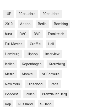
1UP
80er Jahre
90er Jahre
2010
Action
Berlin
Bombing
bunt
BVG
DVD
Frankreich
Full Movies
Graffiti
Hall
Hamburg
Hiphop
Interview
Italien
Kopenhagen
Kreuzberg
Metro
Moskau
NCFormula
New York
Oldschool
Paris
Podcast
Polen
Prenzlauer Berg
Rap
Russland
S-Bahn