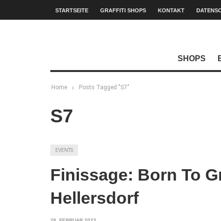
STARTSEITE
GRAFFITI SHOPS
KONTAKT
DATENS
SHOPS
Home
Posts Tagged "S7"
S7
EVENTS
Finissage: Born To Gra
Hellersdorf
28. FEBRUAR 2023