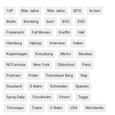
1UP
80er Jahre
90er Jahre
2010
Action
Berlin
Bombing
bunt
BVG
DVD
Frankreich
Full Movies
Graffiti
Hall
Hamburg
Hiphop
Interview
Italien
Kopenhagen
Kreuzberg
Metro
Moskau
NCFormula
New York
Oldschool
Paris
Podcast
Polen
Prenzlauer Berg
Rap
Russland
S-Bahn
Schweden
Spanien
Spray Daily
Stockholm
Street
Taggs
Throwups
Trains
U-Bahn
USA
Westberlin