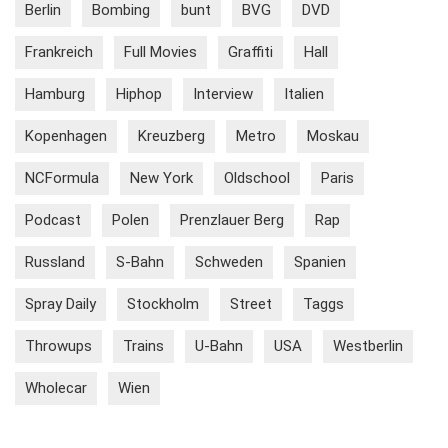
Berlin
Bombing
bunt
BVG
DVD
Frankreich
Full Movies
Graffiti
Hall
Hamburg
Hiphop
Interview
Italien
Kopenhagen
Kreuzberg
Metro
Moskau
NCFormula
New York
Oldschool
Paris
Podcast
Polen
Prenzlauer Berg
Rap
Russland
S-Bahn
Schweden
Spanien
Spray Daily
Stockholm
Street
Taggs
Throwups
Trains
U-Bahn
USA
Westberlin
Wholecar
Wien