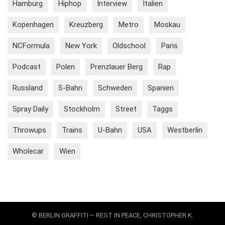
Hamburg
Hiphop
Interview
Italien
Kopenhagen
Kreuzberg
Metro
Moskau
NCFormula
New York
Oldschool
Paris
Podcast
Polen
Prenzlauer Berg
Rap
Russland
S-Bahn
Schweden
Spanien
Spray Daily
Stockholm
Street
Taggs
Throwups
Trains
U-Bahn
USA
Westberlin
Wholecar
Wien
© BERLIN GRAFFITI – REST IN PEACE, CHRISTOPHER K.