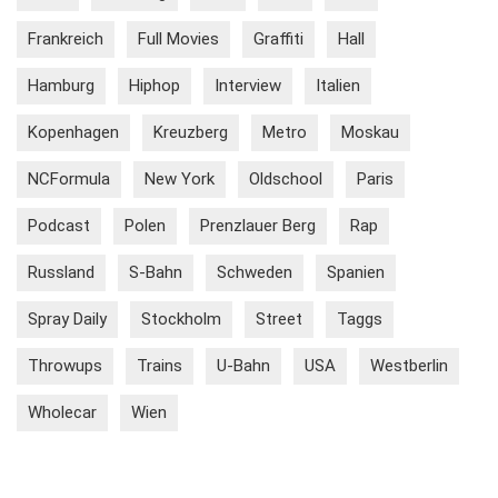
Frankreich
Full Movies
Graffiti
Hall
Hamburg
Hiphop
Interview
Italien
Kopenhagen
Kreuzberg
Metro
Moskau
NCFormula
New York
Oldschool
Paris
Podcast
Polen
Prenzlauer Berg
Rap
Russland
S-Bahn
Schweden
Spanien
Spray Daily
Stockholm
Street
Taggs
Throwups
Trains
U-Bahn
USA
Westberlin
Wholecar
Wien