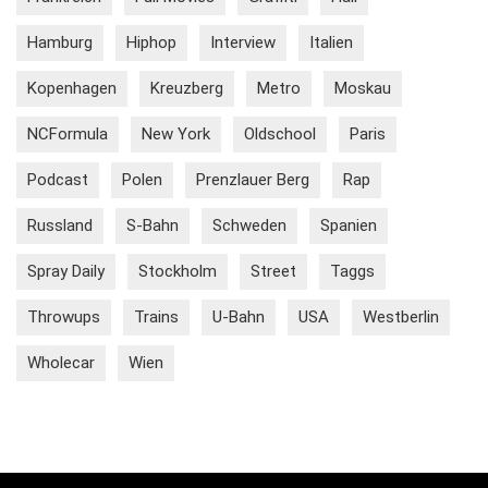
Hamburg
Hiphop
Interview
Italien
Kopenhagen
Kreuzberg
Metro
Moskau
NCFormula
New York
Oldschool
Paris
Podcast
Polen
Prenzlauer Berg
Rap
Russland
S-Bahn
Schweden
Spanien
Spray Daily
Stockholm
Street
Taggs
Throwups
Trains
U-Bahn
USA
Westberlin
Wholecar
Wien