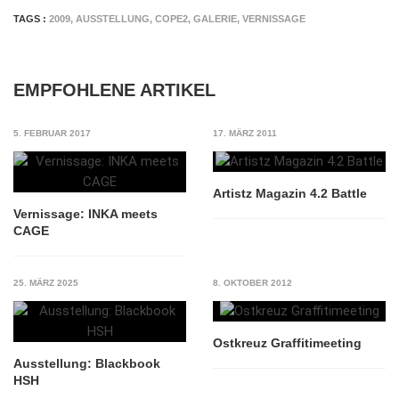
TAGS :
2009
,
AUSSTELLUNG
,
COPE2
,
GALERIE
,
VERNISSAGE
EMPFOHLENE ARTIKEL
5. FEBRUAR 2017
17. MÄRZ 2011
Artistz Magazin 4.2 Battle
Vernissage: INKA meets
CAGE
25. MÄRZ 2025
8. OKTOBER 2012
Ostkreuz Graffitimeeting
Ausstellung: Blackbook
HSH