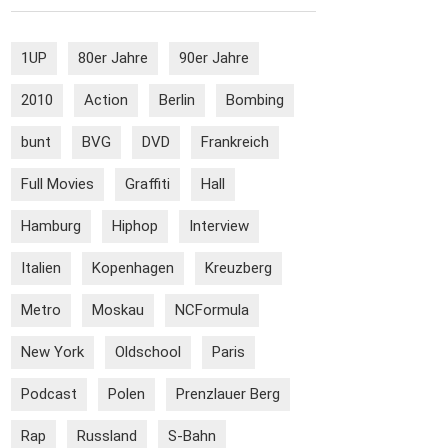
1UP
80er Jahre
90er Jahre
2010
Action
Berlin
Bombing
bunt
BVG
DVD
Frankreich
Full Movies
Graffiti
Hall
Hamburg
Hiphop
Interview
Italien
Kopenhagen
Kreuzberg
Metro
Moskau
NCFormula
New York
Oldschool
Paris
Podcast
Polen
Prenzlauer Berg
Rap
Russland
S-Bahn