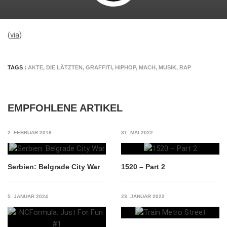
(
via
)
TAGS :
AKTE
,
DIE LÄTZTEN
,
GRAFFITI
,
HIPHOP
,
MACH
,
MUSIK
,
RAP
EMPFOHLENE ARTIKEL
2. FEBRUAR 2018
31. MAI 2022
Serbien: Belgrade City War
1520 – Part 2
5. JANUAR 2024
23. JANUAR 2022