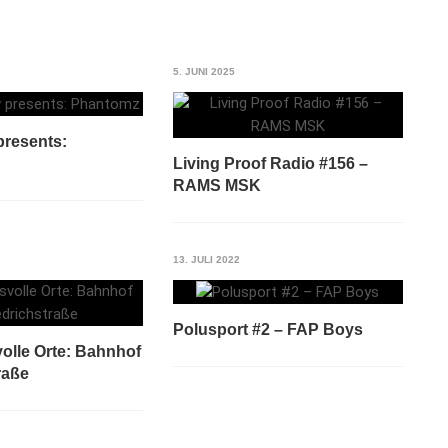
5. JUNI 2025
resents:
Living Proof Radio #156 –
RAMS MSK
13. JULI 2022
Polusport #2 – FAP Boys
olle Orte: Bahnhof
raße