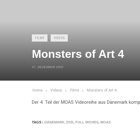
FILME
VIDEOS
Monsters of Art 4
27. DEZEMBER 2009
Home
Videos
Filme
Monsters of Art 4
Der 4. Teil der MOAS Videoreihe aus Dänemark komple
TAGS :
DÄNEMARK
,
DVD
,
FULL MOVIES
,
MOAS