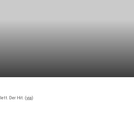
tt. Der Hit. (
via
)