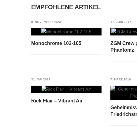
EMPFOHLENE ARTIKEL
9. NOVEMBER 2024
17. JUNI 2017
Monochrome 102-105
ZGM Crew p
Phantomz
31. MAI 2022
7. MÄRZ 2016
Rick Flair – Vibrant Air
Geheimnisv
Friedrichst