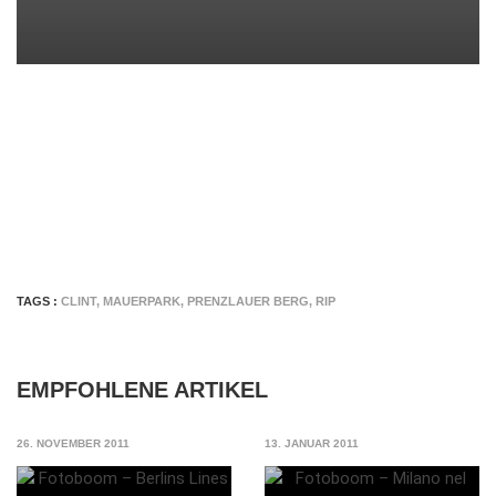
TAGS :
CLINT
,
MAUERPARK
,
PRENZLAUER BERG
,
RIP
EMPFOHLENE ARTIKEL
26. NOVEMBER 2011
13. JANUAR 2011