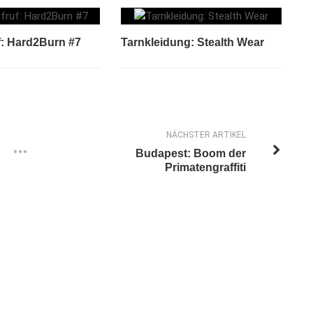
f: Hard2Burn #7
Tarnkleidung: Stealth Wear
NÄCHSTER ARTIKEL
Budapest: Boom der
Primatengraffiti