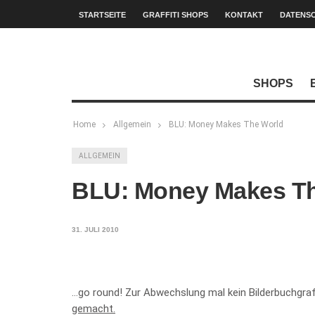
STARTSEITE
GRAFFITI SHOPS
KONTAKT
DATENS
SHOPS
Home
Allgemein
BLU: Money Makes The World
ALLGEMEIN
BLU: Money Makes Th
31. JULI 2010
…go round! Zur Abwechslung mal kein Bilderbuchgraf
gemacht.