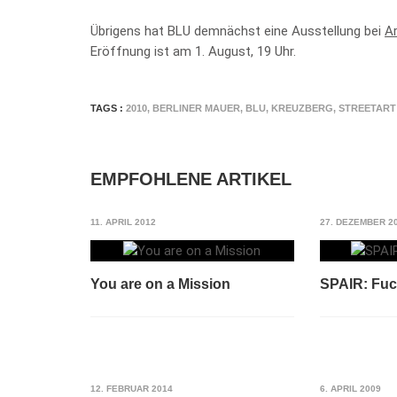
Übrigens hat BLU demnächst eine Ausstellung bei
Ar
Eröffnung ist am 1. August, 19 Uhr.
TAGS :
2010
,
BERLINER MAUER
,
BLU
,
KREUZBERG
,
STREETART
EMPFOHLENE ARTIKEL
11. APRIL 2012
27. DEZEMBER 2
You are on a Mission
SPAIR: Fuck
12. FEBRUAR 2014
6. APRIL 2009