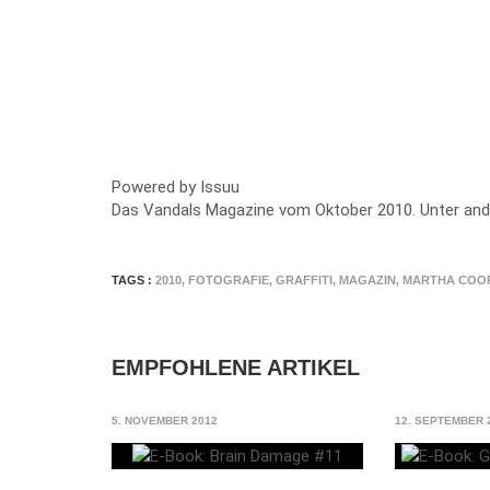
Powered by
Issuu
Das Vandals Magazine vom Oktober 2010. Unter ande
TAGS :
2010
,
FOTOGRAFIE
,
GRAFFITI
,
MAGAZIN
,
MARTHA COO
EMPFOHLENE ARTIKEL
5. NOVEMBER 2012
12. SEPTEMBER 