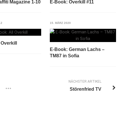
ffiti Magazine 1-10
E-Book: Overkill #11
12
15. MÄRZ 2020
 Overkill
E-Book: German Lachs –
TM87 in Sofia
NÄCHSTER ARTIKEL
Störenfried TV