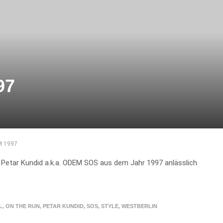
97
M 1997
 Petar Kundid a.k.a. ODEM SOS aus dem Jahr 1997 anlässlich
L
,
ON THE RUN
,
PETAR KUNDID
,
SOS
,
STYLE
,
WESTBERLIN