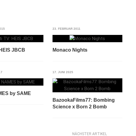
015
23. FEBRUAR 2011
: HEIS JBCB
Monaco Nights
17
17. JUNI 2025
AMES by SAME
BazookaFilms77: Bombing
Science x Born 2 Bomb
NÄCHSTER ARTIKEL