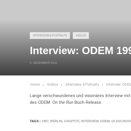
INTERVIEWS & PORTRAITS
VIDEOS
Interview: ODEM 19
3. DEZEMBER 2011
Home
Videos
Interviews & Portraits
Interview: ODE
Lange verschwundenes und visionäres Interview mit
des
ODEM: On the Run
Buch-Release.
TAGS :
1997
,
BERLIN
,
GRAFFITI
,
INTERVIEW
,
ODEM
,
OLDSCHOO