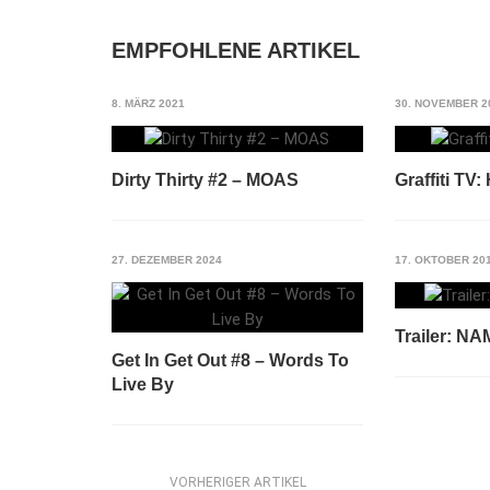
EMPFOHLENE ARTIKEL
8. MÄRZ 2021
30. NOVEMBER 2
Dirty Thirty #2 – MOAS
Graffiti TV
27. DEZEMBER 2024
17. OKTOBER 20
Trailer: N
Get In Get Out #8 – Words To
Live By
VORHERIGER ARTIKEL