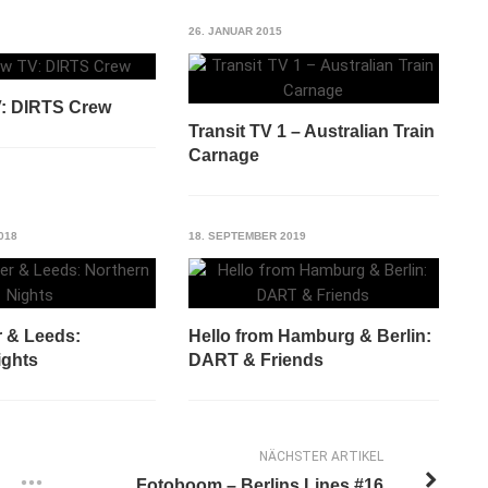
26. JANUAR 2015
: DIRTS Crew
Transit TV 1 – Australian Train
Carnage
018
18. SEPTEMBER 2019
 & Leeds:
Hello from Hamburg & Berlin:
ights
DART & Friends
NÄCHSTER ARTIKEL
Fotoboom – Berlins Lines #16