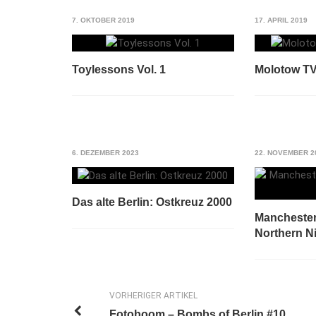
7. OKTOBER 2019
17. APRIL 2019
Toylessons Vol. 1
Molotow TV
6. DEZEMBER 2023
22. NOVEMBER 2
Das alte Berlin: Ostkreuz 2000
Manchester
Northern N
VORHERIGER ARTIKEL
Fotoboom – Bombs of Berlin #10