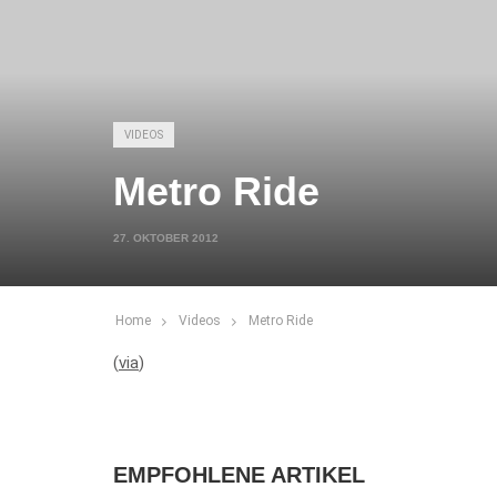
VIDEOS
Metro Ride
27. OKTOBER 2012
Home
Videos
Metro Ride
(
via
)
EMPFOHLENE ARTIKEL