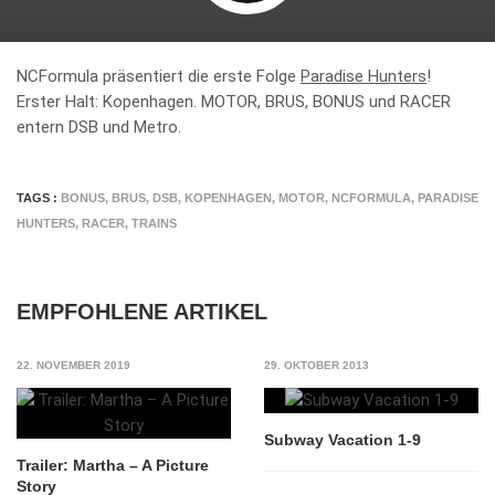
NCFormula präsentiert die erste Folge
Paradise Hunters
!
Erster Halt: Kopenhagen. MOTOR, BRUS, BONUS und RACER
entern DSB und Metro.
TAGS :
BONUS
,
BRUS
,
DSB
,
KOPENHAGEN
,
MOTOR
,
NCFORMULA
,
PARADISE
HUNTERS
,
RACER
,
TRAINS
EMPFOHLENE ARTIKEL
22. NOVEMBER 2019
29. OKTOBER 2013
Subway Vacation 1-9
Trailer: Martha – A Picture
Story