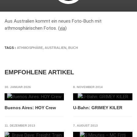
Aus Australien kommt ein neues Foto-Buch mit
athmosphärischen Fotos. (
via
)
TAGS :
ATHMOSPHÄRE
,
AUSTRALIEN
,
BUCH
EMPFOHLENE ARTIKEL
30. JANUAR 2026
8. NOVEMBER 2014
Buenos Aires: HOY Crew
U-Bahn: GRIMEY KILER
11. DEZEMBER 2013
7. AUGUST 2013