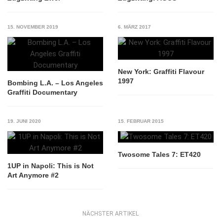
15. NOVEMBER 2019
6. MÄRZ 2017
New York: Graffiti Flavour
1997
Bombing L.A. – Los Angeles
Graffiti Documentary
19. JUNI 2020
15. FEBRUAR 2015
Twosome Tales 7: ET420
1UP in Napoli: This is Not
Art Anymore #2
NÄCHSTER ARTIKEL