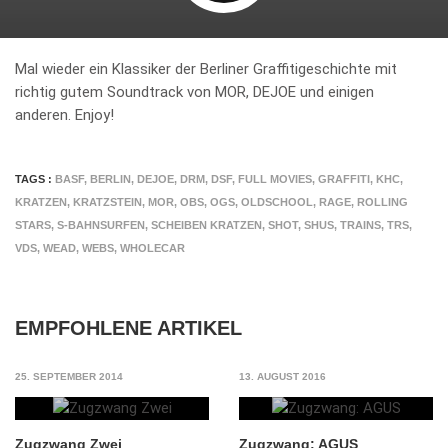
Mal wieder ein Klassiker der Berliner Graffitigeschichte mit
richtig gutem Soundtrack von MOR, DEJOE und einigen
anderen. Enjoy!
TAGS :
BASF
,
BERLIN
,
DEJOE
,
DRM
,
DSF
,
FULL MOVIES
,
GRAFFITI
,
KHC
,
KRATZEN
,
KRATZSTEIN
,
MOR
,
OBS
,
OGS
,
OLDSCHOOL
,
RAGE
,
ROLLING
STARS
,
S-BAHNSURFEN
,
SCHEIBEN KRATZEN
,
SHOT
,
SHUS
,
TRAINS
,
TRS
,
VDS
,
WEAD
,
WEBS
,
WHOLECAR
EMPFOHLENE ARTIKEL
25. SEPTEMBER 2014
13. AUGUST 2016
Zugzwang Zwei
Zugzwang: AGUS