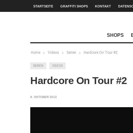
STARTSEITE
GRAFFITI SHOPS
KONTAKT
DATENS
SHOPS
Home
Videos
Serien
Hardcore On Tour #2
SERIEN
VIDEOS
Hardcore On Tour #2
8. OKTOBER 2013