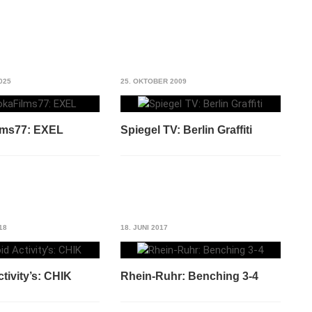
025
25. OKTOBER 2009
lms77: EXEL
Spiegel TV: Berlin Graffiti
18
18. JUNI 2017
tivity’s: CHIK
Rhein-Ruhr: Benching 3-4