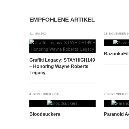
EMPFOHLENE ARTIKEL
31. MAI 2024
28. NOVEMBER 2
BazookaFi
Graffiti Legacy: STAYHIGH149
– Honoring Wayne Roberts’
Legacy
4. SEPTEMBER 2010
7. NOVEMBER 20
Bloodsuckers
Paranoid Ac