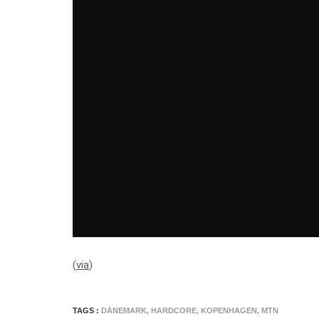
(
via
)
TAGS :
DÄNEMARK
,
HARDCORE
,
KOPENHAGEN
,
MTN