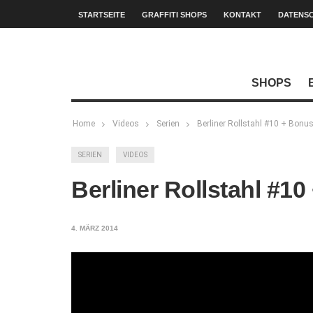
STARTSEITE
GRAFFITI SHOPS
KONTAKT
DATENS
SHOPS
Home
Videos
Serien
Berliner Rollstahl #10 + Bonu
SERIEN
VIDEOS
Berliner Rollstahl #1
4. MÄRZ 2014