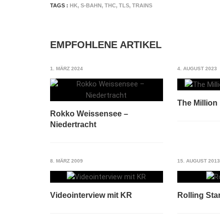
TAGS :
HK
,
S-BAHN
,
THC
,
TLS
,
TRAINS
EMPFOHLENE ARTIKEL
1. MÄRZ 2024
4. AUGUST 2023
The Million
Rokko Weissensee –
Niedertracht
8. MÄRZ 2009
15. AUGUST 2013
Videointerview mit KR
Rolling Sta