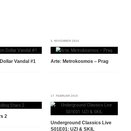
5. NOVEMBER 2024
 Dollar Vandal #1
Arte: Metrokosmos – Prag
17. FEBRUAR 2019
rs 2
Underground Classics Live
S01E01: UZI & SKIL