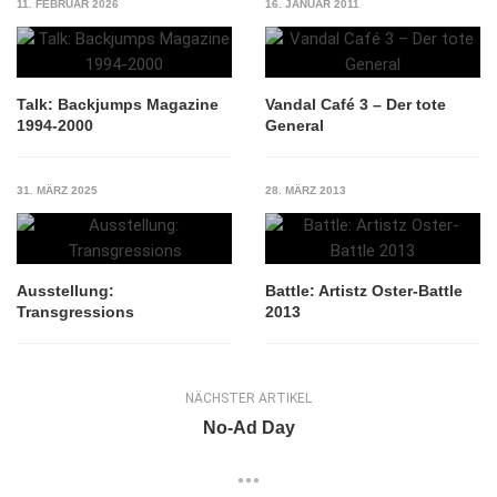
11. FEBRUAR 2026
16. JANUAR 2011
Talk: Backjumps Magazine
Vandal Café 3 – Der tote
1994-2000
General
31. MÄRZ 2025
28. MÄRZ 2013
Ausstellung:
Battle: Artistz Oster-Battle
Transgressions
2013
NÄCHSTER ARTIKEL
No-Ad Day