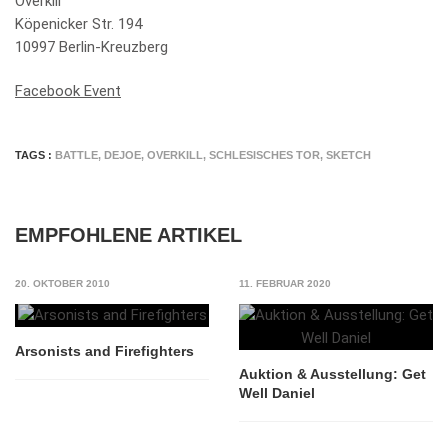
Overkill
Köpenicker Str. 194
10997 Berlin-Kreuzberg
Facebook Event
TAGS :
BATTLE
,
DEJOE
,
OVERKILL
,
SCHLESISCHES TOR
,
SKETCH
EMPFOHLENE ARTIKEL
20. OKTOBER 2010
11. FEBRUAR 2020
Arsonists and Firefighters
Auktion & Ausstellung: Get
Well Daniel