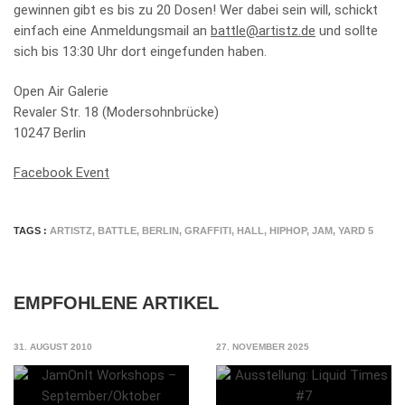
gewinnen gibt es bis zu 20 Dosen! Wer dabei sein will, schickt
einfach eine Anmeldungsmail an
battle@artistz.de
und sollte
sich bis 13:30 Uhr dort eingefunden haben.
Open Air Galerie
Revaler Str. 18 (Modersohnbrücke)
10247 Berlin
Facebook Event
TAGS :
ARTISTZ
,
BATTLE
,
BERLIN
,
GRAFFITI
,
HALL
,
HIPHOP
,
JAM
,
YARD 5
EMPFOHLENE ARTIKEL
31. AUGUST 2010
27. NOVEMBER 2025