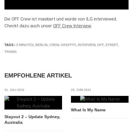
Die OFF Crew ist maskiert und wurde von ILG interviewed.
Checkt dazu auch unser
OFF Crew Interview
.
TAGS :
5 MINUTES
,
BERLIN
,
CREW
,
GRAFFITI
,
INTERVIEW
,
OFF
,
STREET
,
TRAINS
EMPFOHLENE ARTIKEL
31. JULI 2016
29. JUNI 2021
What Is My Name
Stayout 2 – Update Sydney,
Australia