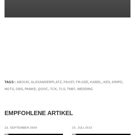
TAGS :
ABOUD
,
ALEXANDERPLATZ
,
FAUST
,
FR.GEE
,
KABEL
,
KES
,
KRIPO
,
NOTS
,
OBS
,
PANKE
,
QOOC
,
TCK
,
TLS
,
TM87
,
WEDDING
EMPFOHLENE ARTIKEL
24. SEPTEMBER 2009
16. JULI 2015