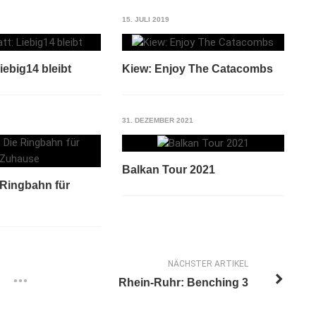
15. JULI 2019
iebig14 bleibt
Kiew: Enjoy The Catacombs
31. DEZEMBER 2021
Balkan Tour 2021
Ringbahn für
NÄCHSTER ARTIKEL
Rhein-Ruhr: Benching 3