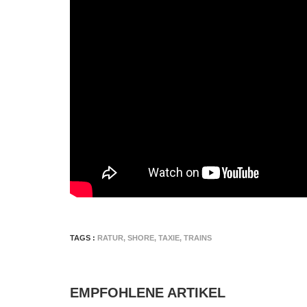
TAGS :
RATUR
,
SHORE
,
TAXIE
,
TRAINS
EMPFOHLENE ARTIKEL