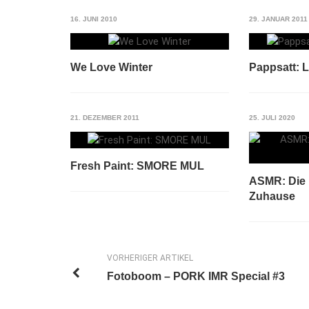
16. JUNI 2010
29. JANUAR 2011
We Love Winter
Pappsatt: L
21. DEZEMBER 2011
25. JULI 2020
Fresh Paint: SMORE MUL
ASMR: Die 
Zuhause
VORHERIGER ARTIKEL
Fotoboom – PORK IMR Special #3