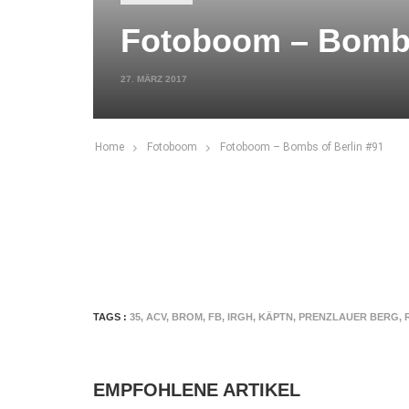
Fotoboom – Bombs
27. MÄRZ 2017
Home
Fotoboom
Fotoboom – Bombs of Berlin #91
TAGS :
35
,
ACV
,
BROM
,
FB
,
IRGH
,
KÄPTN
,
PRENZLAUER BERG
,
EMPFOHLENE ARTIKEL