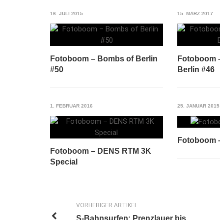
16. JULI 2015
15. MÄRZ 2017
Fotoboom – Bombs of Berlin
Fotoboom –
#50
Berlin #46
1. FEBRUAR 2016
25. JANUAR 2015
Fotoboom –
Fotoboom – DENS RTM 3K
Special
VORHERIGER ARTIKEL
S-Bahnsurfen: Prenzlauer bis