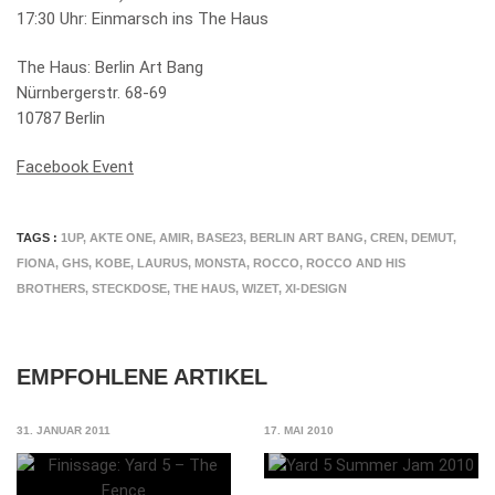
17:30 Uhr: Einmarsch ins The Haus
The Haus: Berlin Art Bang
Nürnbergerstr. 68-69
10787 Berlin
Facebook Event
TAGS :
1UP
,
AKTE ONE
,
AMIR
,
BASE23
,
BERLIN ART BANG
,
CREN
,
DEMUT
,
FIONA
,
GHS
,
KOBE
,
LAURUS
,
MONSTA
,
ROCCO
,
ROCCO AND HIS
BROTHERS
,
STECKDOSE
,
THE HAUS
,
WIZET
,
XI-DESIGN
EMPFOHLENE ARTIKEL
31. JANUAR 2011
17. MAI 2010