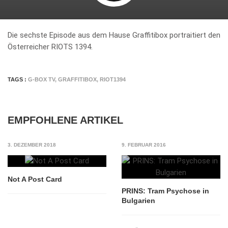
Die sechste Episode aus dem Hause Graffitibox portraitiert den
Österreicher RIOTS 1394.
TAGS :
G-BOX TV
,
GRAFFITIBOX
,
RIOT1394
EMPFOHLENE ARTIKEL
3. DEZEMBER 2018
9. FEBRUAR 2016
Not A Post Card
PRINS: Tram Psychose in
Bulgarien