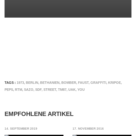
TAGS :
1973
,
BERLIN
,
BETHANIEN
,
BOMBER
,
FAUST
,
GRAFFITI
,
KRIPOE
,
PEPS
,
RTM
,
SAZO
,
SDF
,
STREET
,
TM87
,
UAK
,
YOU
EMPFOHLENE ARTIKEL
14. SEPTEMBER 2019
17. NOVEMBER 2016