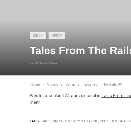
SERIEN
VIDEOS
Tales From The Rail
30. OKTOBER 2017
Home
Videos
Serien
Tales From The Rails #3
Westdeutschland Allstars diesmal in
Tales From The
mehr.
TAGS :
BACKJUMP
,
CHEMISTRY MAGAZINE
,
CPUK
,
DFV
,
GRAFFI