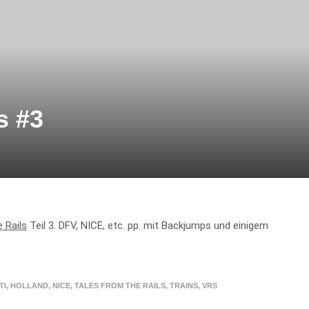
s #3
 Rails
Teil 3. DFV, NICE, etc. pp. mit Backjumps und einigem
TI
,
HOLLAND
,
NICE
,
TALES FROM THE RAILS
,
TRAINS
,
VRS