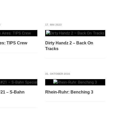
5
17. MAI 2023
es: TIPS Crew
Dirty Handz 2 – Back On
Tracks
31. OKTOBER 2016
#21 – S-Bahn
Rhein-Ruhr: Benching 3