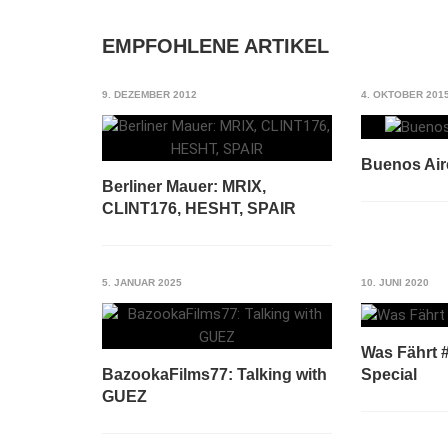
EMPFOHLENE ARTIKEL
9. DEZEMBER 2012
4. OKTOBER 201
Buenos Air
Berliner Mauer: MRIX,
CLINT176, HESHT, SPAIR
5. JANUAR 2025
10. JUNI 2020
Was Fährt 
Special
BazookaFilms77: Talking with
GUEZ