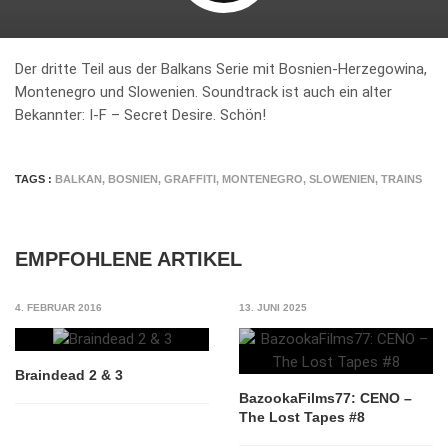
Der dritte Teil aus der Balkans Serie mit Bosnien-Herzegowina,
Montenegro und Slowenien. Soundtrack ist auch ein alter
Bekannter: I-F – Secret Desire. Schön!
TAGS :
BALKAN
,
BOSNIEN
,
GRAFFITI
,
MONTENEGRO
,
SLOWENIEN
,
TRAINS
EMPFOHLENE ARTIKEL
4. FEBRUAR 2016
13. JUNI 2025
Braindead 2 & 3
BazookaFilms77: CENO –
The Lost Tapes #8