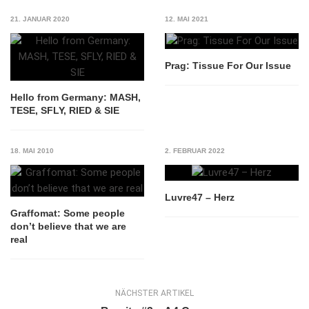
21. JANUAR 2020
12. MAI 2021
Prag: Tissue For Our Issue
Hello from Germany: MASH,
TESE, SFLY, RIED & SIE
18. MAI 2010
2. FEBRUAR 2022
Luvre47 – Herz
Graffomat: Some people
don’t believe that we are
real
NÄCHSTER ARTIKEL