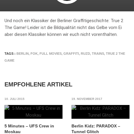
Und noch ein Klassiker der Berliner Graffitigeschichte: True 2
The Game! Leider ist die Bildqualität nicht das Gelbe vom Ei
aber diesen Klassiker können wir euch nicht vorenthalten.
TAGS :
BERLIN
,
FOK
,
FULL MOVIES
,
GRAFFITI
,
RUZD
,
TRAINS
,
TRUE 2 THE
GAME
EMPFOHLENE ARTIKEL
10. JULI 2015
19. NOVEMBER 2017
5 Minutes – UFS Crew in
Berlin Kidz: PARADOX –
Moskau
Tunnel Glitch