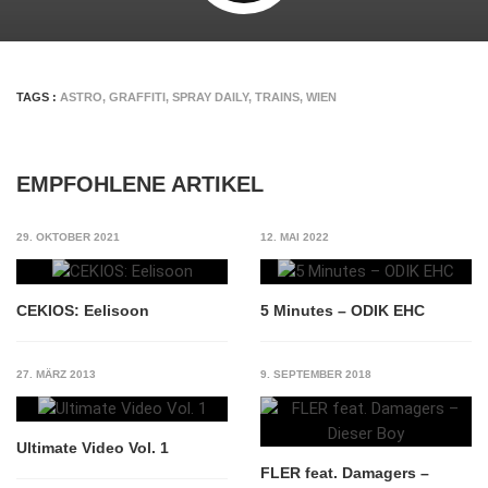
TAGS :
ASTRO
,
GRAFFITI
,
SPRAY DAILY
,
TRAINS
,
WIEN
EMPFOHLENE ARTIKEL
29. OKTOBER 2021
12. MAI 2022
CEKIOS: Eelisoon
5 Minutes – ODIK EHC
27. MÄRZ 2013
9. SEPTEMBER 2018
Ultimate Video Vol. 1
FLER feat. Damagers –