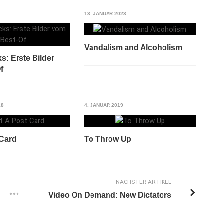
13. JANUAR 2023
Vandalism and Alcoholism
s: Erste Bilder
f
18
4. JANUAR 2019
 Card
To Throw Up
NÄCHSTER ARTIKEL
Video On Demand: New Dictators