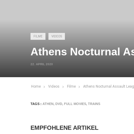
FILME
VIDEOS
Athens Nocturnal As
22. APRIL 2020
Home
Videos
Filme
Athens Nocturnal Assault Leag
TAGS :
ATHEN
,
DVD
,
FULL MOVIES
,
TRAINS
EMPFOHLENE ARTIKEL