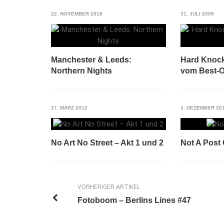
22. NOVEMBER 2018
31. JULI 2009
Manchester & Leeds:
Hard Knock
Northern Nights
vom Best-O
17. MÄRZ 2012
3. DEZEMBER 20
No Art No Street – Akt 1 und 2
Not A Post
VORHERIGER ARTIKEL
Fotoboom – Berlins Lines #47