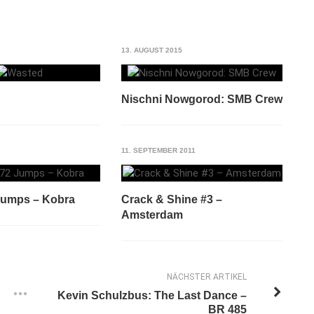
13. AUGUST 2015
Nischni Nowgorod: SMB Crew
11. SEPTEMBER 2011
 Jumps – Kobra
Crack & Shine #3 –
Amsterdam
NÄCHSTER ARTIKEL
Kevin Schulzbus: The Last Dance –
BR 485