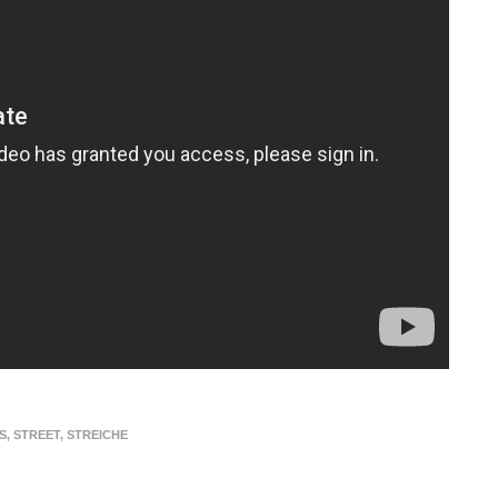
S
,
STREET
,
STREICHE