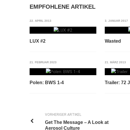
EMPFOHLENE ARTIKEL
22. APRIL 2013
3. JANUAR 2017
LUX #2
Wasted
21. FEBRUAR 2023
21. MÄRZ 2013
Polen: BWS 1-4
Trailer: 72
VORHERIGER ARTIKEL
Get The Message – A Look at
Aerosol Culture