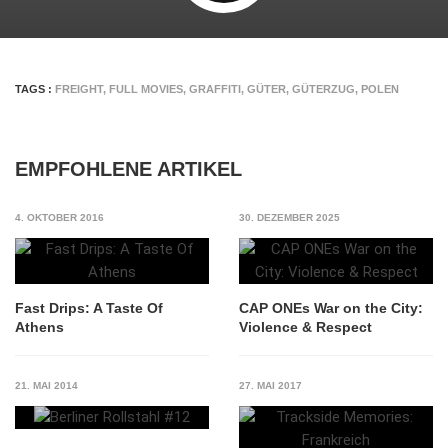
TAGS :
FREIGHT
,
FULL MOVIES
,
GRAFFITI
,
GÜTER
,
GÜTERZUG
,
POLEN
EMPFOHLENE ARTIKEL
4. OKTOBER 2016
30. DEZEMBER 2025
Fast Drips: A Taste Of
CAP ONEs War on the City:
Athens
Violence & Respect
21. MAI 2014
27. MAI 2017