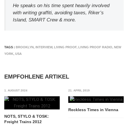
He speaks on his time spent heavily involved
with writing graffiti, avoiding taxes, Riker’s
Island, SMART Crew & more.
TAGS :
BROOKLYN
,
INTERVIEW
,
LIVING PROOF
,
LIVING PROOF RADIO
,
NEW
YORK
,
USA
EMPFOHLENE ARTIKEL
1. AUGUST 2024
21. APRIL 2019
Reckless Times in Vienna
NOTS, STYLO & TOSK:
Freight Trains 2012