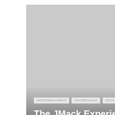
INTERVIEWS & PORTRAITS
PODCASTS & AUDIO
VIDEOS
The JMack Experi