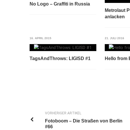
No Logo – Graffiti in Russia
Metrolaut 
anlacken
16. APRIL 2015
21. JULI 2016
TagsAndThrows: LIGISD #1
Hello from 
VORHERIGER ARTIKEL
Fotoboom – Die Straßen von Berlin
#66