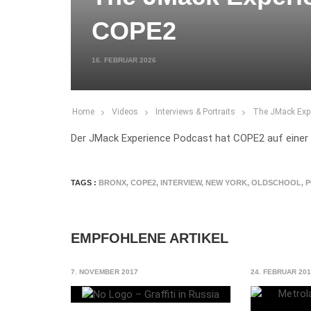
COPE2
16. FEBRUAR 2026
Home
Videos
Interviews & Portraits
The JMack Exp
Der JMack Experience Podcast hat COPE2 auf einer 
TAGS :
BRONX
,
COPE2
,
INTERVIEW
,
NEW YORK
,
OLDSCHOOL
,
P
EMPFOHLENE ARTIKEL
7. NOVEMBER 2017
24. FEBRUAR 20