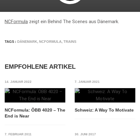
NCFormula
zeigt ein Behind The Scenes aus Dänemark.
TAGS :
DÄNEMARK
,
NCFORMULA
,
TRAINS
EMPFOHLENE ARTIKEL
14. JANUAR 2022
7. JANUAR 2021
NCFormula: ÖBB 4020 – The
Schweiz: A Way To Motivate
End is Near
7. FEBRUAR 2011
30. JUNI 2017