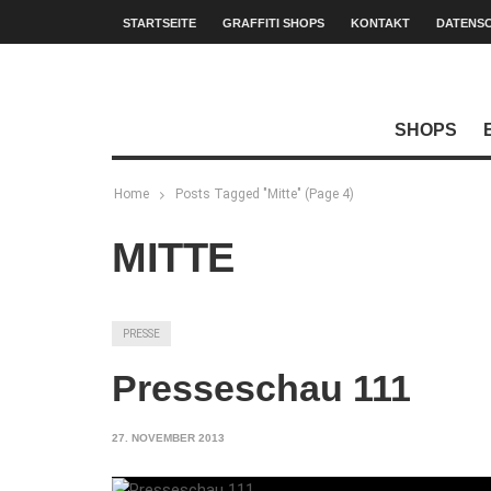
STARTSEITE
GRAFFITI SHOPS
KONTAKT
DATENS
SHOPS
Home
Posts Tagged "Mitte"
(Page 4)
MITTE
PRESSE
Presseschau 111
27. NOVEMBER 2013