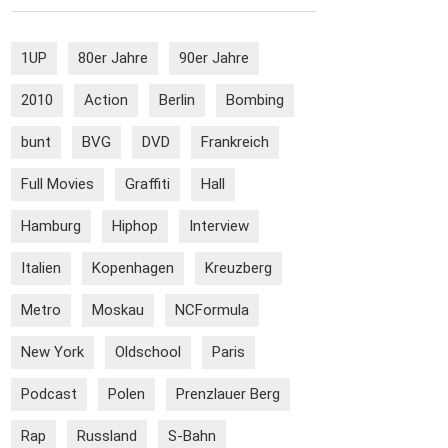
1UP
80er Jahre
90er Jahre
2010
Action
Berlin
Bombing
bunt
BVG
DVD
Frankreich
Full Movies
Graffiti
Hall
Hamburg
Hiphop
Interview
Italien
Kopenhagen
Kreuzberg
Metro
Moskau
NCFormula
New York
Oldschool
Paris
Podcast
Polen
Prenzlauer Berg
Rap
Russland
S-Bahn