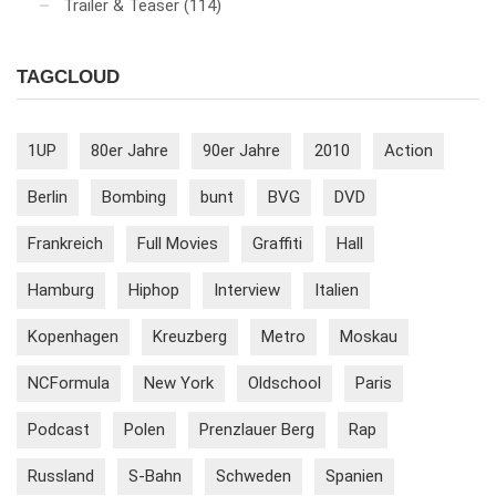
Trailer & Teaser
(114)
TAGCLOUD
1UP
80er Jahre
90er Jahre
2010
Action
Berlin
Bombing
bunt
BVG
DVD
Frankreich
Full Movies
Graffiti
Hall
Hamburg
Hiphop
Interview
Italien
Kopenhagen
Kreuzberg
Metro
Moskau
NCFormula
New York
Oldschool
Paris
Podcast
Polen
Prenzlauer Berg
Rap
Russland
S-Bahn
Schweden
Spanien