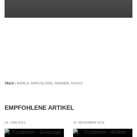
TAGS :
BARCA
,
BARCELONA
,
SPANIEN
,
TAGGS
EMPFOHLENE ARTIKEL
10. JUNI 2013
15. NOVEMBER 2016