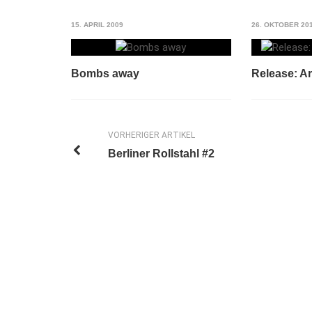
15. APRIL 2009
26. OKTOBER 20
Bombs away
Release: Ar
VORHERIGER ARTIKEL
Berliner Rollstahl #2