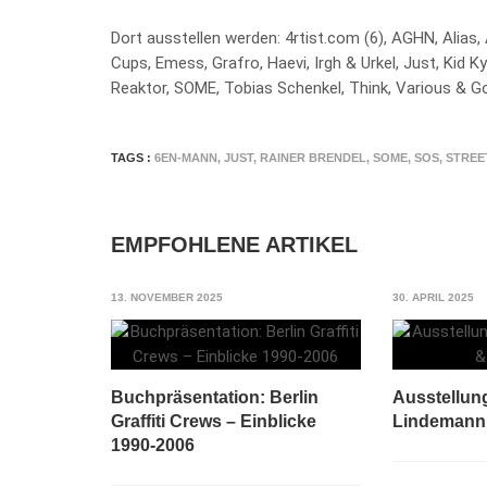
Dort ausstellen werden: 4rtist.com (6), AGHN, Alias,
Cups, Emess, Grafro, Haevi, Irgh & Urkel, Just, Kid 
Reaktor, SOME, Tobias Schenkel, Think, Various & Go
TAGS :
6EN-MANN
,
JUST
,
RAINER BRENDEL
,
SOME
,
SOS
,
STREE
EMPFOHLENE ARTIKEL
13. NOVEMBER 2025
30. APRIL 2025
Buchpräsentation: Berlin
Ausstellun
Graffiti Crews – Einblicke
Lindemann
1990-2006