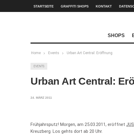
STARTSEITE
GRAFFITI SHOPS
KONTAKT
DATENS
SHOPS
Home
Events
Urban Art Central: Eröffnung
EVENTS
Urban Art Central: Er
24. MÄRZ 2011
Frühjahrsputz! Morgen, am 25.03.2011, eröffnet
JU
Kreuzberg. Los gehts dort ab 20 Uhr.