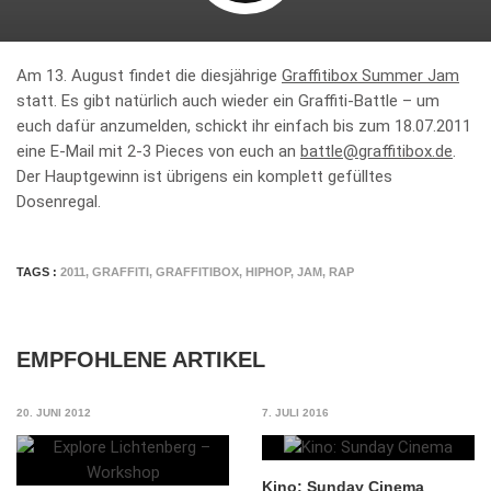
Am 13. August findet die diesjährige
Graffitibox Summer Jam
statt. Es gibt natürlich auch wieder ein Graffiti-Battle – um
euch dafür anzumelden, schickt ihr einfach bis zum 18.07.2011
eine E-Mail mit 2-3 Pieces von euch an
battle@graffitibox.de
.
Der Hauptgewinn ist übrigens ein komplett gefülltes
Dosenregal.
TAGS :
2011
,
GRAFFITI
,
GRAFFITIBOX
,
HIPHOP
,
JAM
,
RAP
EMPFOHLENE ARTIKEL
20. JUNI 2012
7. JULI 2016
Kino: Sunday Cinema