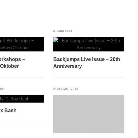
3. JUNI 2014
orkshops –
Backjumps Live Issue – 20th
/Oktober
Anniversary
19
2. AUGUST 2010
ox Bash