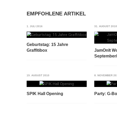
EMPFOHLENE ARTIKEL
1. JULI 2016
31. AUGUST 2010
Geburtstag: 15 Jahre
Graffitibox
JamOnIt W
September
19. AUGUST 2010
8. NOVEMBER 20
SPIK Hall Opening
Party: G-B