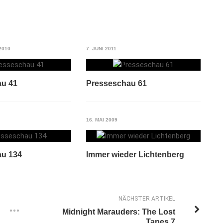
2010
7. JUNI 2011
au 41
Presseschau 61
16. MAI 2009
au 134
Immer wieder Lichtenberg
NÄCHSTER ARTIKEL
Midnight Marauders: The Lost
Tapes 7