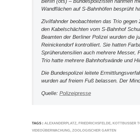
Berlin (ots) – Bundespolizisten nahmen me
Wandflächen auf S-Bahnhöfen besprüht ha
Zivilfahnder beobachteten das Trio gegen 
den Kabelschächten vom S-Bahnhof Schulz
Beamten der Berliner Polizei wurden die j
Reinickendorf kontrolliert. Sie hatten Fa
Sprüherutensilien auch mehrere Messer, P
Trio hatte mehrere Bahnhofswände und Hin
Die Bundespolizei leitete Ermittlungsverf
wurden auf freiem Fuß belassen. Der Mind
Quelle:
Polizeipresse
TAGS :
ALEXANDERPLATZ
,
FRIEDRICHSFELDE
,
KOTTBUSSER 
VIDEOÜBERWACHUNG
,
ZOOLOGISCHER GARTEN