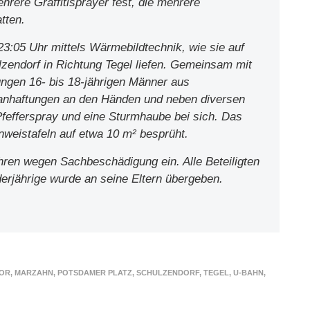
hrere Graffitisprayer fest, die mehrere
tten.
23:05 Uhr mittels Wärmebildtechnik, wie sie auf
endorf in Richtung Tegel liefen. Gemeinsam mit
ungen 16- bis 18-jährigen Männer aus
rbanhaftungen an den Händen und neben diversen
fefferspray und eine Sturmhaube bei sich. Das
weistafeln auf etwa 10 m² besprüht.
ahren wegen Sachbeschädigung ein. Alle Beteiligten
erjährige wurde an seine Eltern übergeben.
TOR
,
MARZAHN
,
POTSDAMER PLATZ
,
SCHULZENDORF
,
TEGEL
,
U-BAHN
,