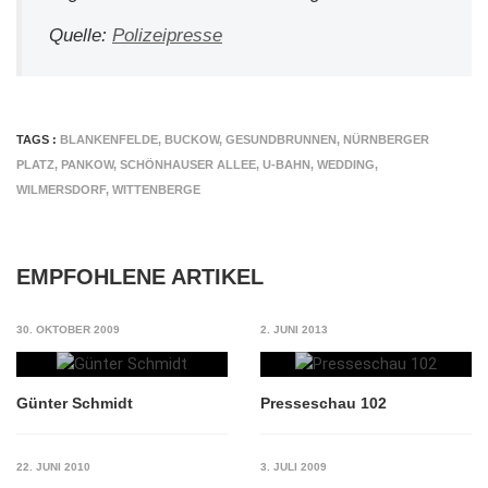
Quelle:
Polizeipresse
TAGS :
BLANKENFELDE
,
BUCKOW
,
GESUNDBRUNNEN
,
NÜRNBERGER
PLATZ
,
PANKOW
,
SCHÖNHAUSER ALLEE
,
U-BAHN
,
WEDDING
,
WILMERSDORF
,
WITTENBERGE
EMPFOHLENE ARTIKEL
30. OKTOBER 2009
2. JUNI 2013
Günter Schmidt
Presseschau 102
22. JUNI 2010
3. JULI 2009