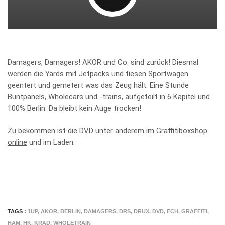
Damagers, Damagers! AKOR und Co. sind zurück! Diesmal
werden die Yards mit Jetpacks und fiesen Sportwagen
geentert und gemetert was das Zeug hält. Eine Stunde
Buntpanels, Wholecars und -trains, aufgeteilt in 6 Kapitel und
100% Berlin. Da bleibt kein Auge trocken!
Zu bekommen ist die DVD unter anderem im
Graffitiboxshop
online
und im Laden.
TAGS :
1UP
,
AKOR
,
BERLIN
,
DAMAGERS
,
DRS
,
DRUX
,
DVD
,
FCH
,
GRAFFITI
,
HAM
,
HK
,
KRAD
,
WHOLETRAIN