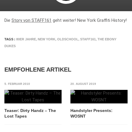
Die
Story von STAFF161
geht weiter! New York Graffiti History!
TAGS :
80ER JAHRE
,
NEW YORK
,
OLDSCHOOL
,
STAFF161
,
THE EBONY
DUKES
EMPFOHLENE ARTIKEL
5. FEBRUAR 2010
20. AUGUST 2019
Teaser: Dirty Handz – The
Handstyler Presents:
Lost Tapes
WOSNT