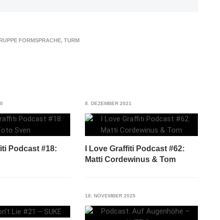
GRUPPE FORMSPRACHE
,
TURM
20
8. DEZEMBER 2021
iti Podcast #18:
I Love Graffiti Podcast #62:
Matti Cordewinus & Tom
18. NOVEMBER 2025