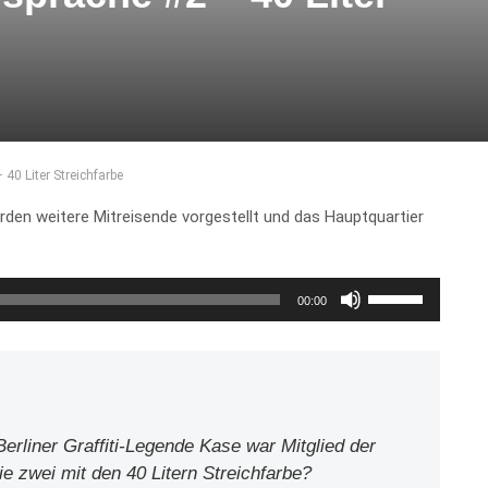
40 Liter Streichfarbe
den weitere Mitreisende vorgestellt und das Hauptquartier
Pfeiltasten
00:00
Hoch/Runter
benutzen,
um
die
Lautstärke
zu
Berliner Graffiti-Legende Kase war Mitglied der
regeln.
 zwei mit den 40 Litern Streichfarbe?