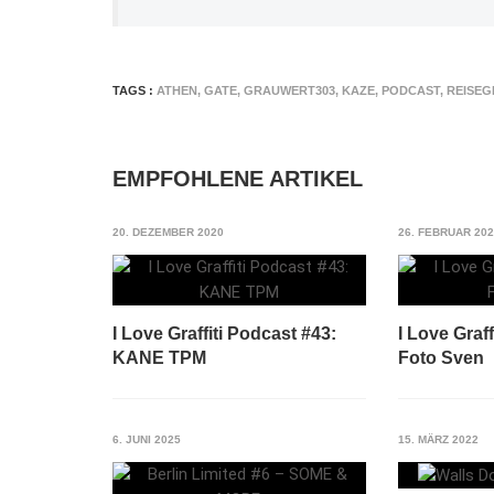
TAGS :
ATHEN
,
GATE
,
GRAUWERT303
,
KAZE
,
PODCAST
,
REISE
EMPFOHLENE ARTIKEL
20. DEZEMBER 2020
26. FEBRUAR 20
I Love Graffiti Podcast #43:
I Love Graff
KANE TPM
Foto Sven
6. JUNI 2025
15. MÄRZ 2022